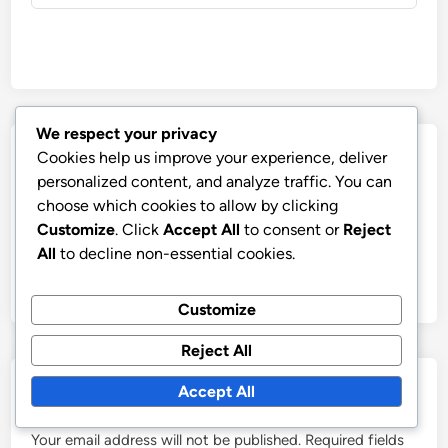
We respect your privacy
Post
Previous
Nex
Cookies help us improve your experience, deliver
Previous Article
Next Article
article:
artic
Hälsorelaterade
Säkerhetsprotokoll för
personalized content, and analyze traffic. You can
navigation
choose which cookies to allow by clicking
överväganden i Pub
Pub Golf:
Customize
. Click
Accept All
to consent or
Reject
Golf: Vätskeintag,
Nödkontakter, Första
All
to decline non-essential cookies.
Matintag, Medicinska
hjälpen, Riskhantering
tillstånd
Customize
Reject All
Leave a Reply
Accept All
Your email address will not be published.
Required fields