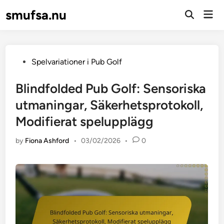
Skip
smufsa.nu
Mai
to
Open
Men
Search
content
Posted
Spelvariationer i Pub Golf
in
Blindfolded Pub Golf: Sensoriska
utmaningar, Säkerhetsprotokoll,
Modifierat spelupplägg
by
Fiona Ashford
•
03/02/2026
•
0