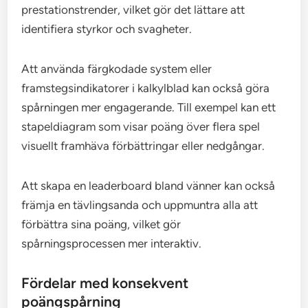
prestationstrender, vilket gör det lättare att
identifiera styrkor och svagheter.
Att använda färgkodade system eller
framstegsindikatorer i kalkylblad kan också göra
spårningen mer engagerande. Till exempel kan ett
stapeldiagram som visar poäng över flera spel
visuellt framhäva förbättringar eller nedgångar.
Att skapa en leaderboard bland vänner kan också
främja en tävlingsanda och uppmuntra alla att
förbättra sina poäng, vilket gör
spårningsprocessen mer interaktiv.
Fördelar med konsekvent
poängspårning