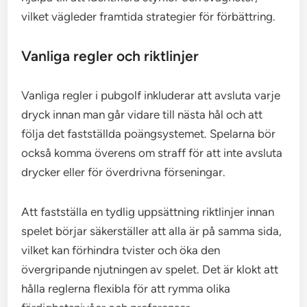
vilket vägleder framtida strategier för förbättring.
Vanliga regler och riktlinjer
Vanliga regler i pubgolf inkluderar att avsluta varje
dryck innan man går vidare till nästa hål och att
följa det fastställda poängsystemet. Spelarna bör
också komma överens om straff för att inte avsluta
drycker eller för överdrivna förseningar.
Att fastställa en tydlig uppsättning riktlinjer innan
spelet börjar säkerställer att alla är på samma sida,
vilket kan förhindra tvister och öka den
övergripande njutningen av spelet. Det är klokt att
hålla reglerna flexibla för att rymma olika