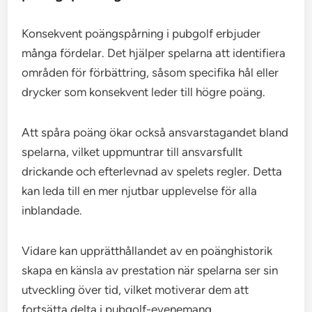
Konsekvent poängspårning i pubgolf erbjuder
många fördelar. Det hjälper spelarna att identifiera
områden för förbättring, såsom specifika hål eller
drycker som konsekvent leder till högre poäng.
Att spåra poäng ökar också ansvarstagandet bland
spelarna, vilket uppmuntrar till ansvarsfullt
drickande och efterlevnad av spelets regler. Detta
kan leda till en mer njutbar upplevelse för alla
inblandade.
Vidare kan upprätthållandet av en poänghistorik
skapa en känsla av prestation när spelarna ser sin
utveckling över tid, vilket motiverar dem att
fortsätta delta i pubgolf-evenemang.