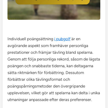
Individuell poängsättning
i pubgolf
är en
avgörande aspekt som framhäver personliga
prestationer och främjar tävling bland spelarna.
Genom att följa personliga rekord, såsom de lägsta
poängen och snabbaste tiderna, kan deltagarna
sätta riktmärken för förbättring. Dessutom
förbättrar olika tävlingsformat och
poängspårningsmetoder den övergripande
upplevelsen, vilket gör att spelarna kan delta i unika
utmaningar anpassade efter deras preferenser.