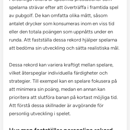
spelarna strävar efter att överträffa i framtida spel
av pubgolf. De kan omfatta olika mått, såsom
antalet drycker som konsumeras inom en viss tid
eller den totala poängen som uppnåtts under en
runda. Att fastställa dessa rekord hjälper spelarna
att bedöma sin utveckling och sätta realistiska mål.
Dessa rekord kan variera kraftigt mellan spelare,
vilket återspeglar individuella färdigheter och
strategier. Till exempel kan en spelare fokusera på
att minimera sin poäng, medan en annan kan
prioritera att slutföra banan på kortast möjliga tid.
Att förstå dessa skillnader är avgörande för
personlig utveckling i spelet.