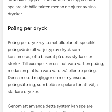
spelare att hålla takten medan de njuter av sina
drycker.
Poäng per dryck
Poäng per dryck-systemet tilldelar ett specifikt
poängvärde till varje typ av dryck som
konsumeras, ofta baserat på dess styrka eller
storlek. Till exempel kan en shot vara värt en poäng,
medan en pint kan vara värd två eller tre poäng.
Denna metod möjliggör en mer nyanserad
poängsättning, som belönar spelare för att välja
starkare drycker.
Genom att använda detta system kan spelare