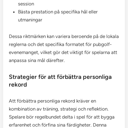
session
Bästa prestation på specifika hål eller
utmaningar
Dessa riktmärken kan variera beroende på de lokala
reglerna och det specifika formatet för pubgolf-
evenemanget, vilket gör det viktigt för spelarna att
anpassa sina mål därefter.
Strategier för att förbättra personliga
rekord
Att förbättra personliga rekord kräver en
kombination av träning, strategi och reflektion.
Spelare bör regelbundet delta i spel för att bygga
erfarenhet och förfina sina färdigheter. Denna