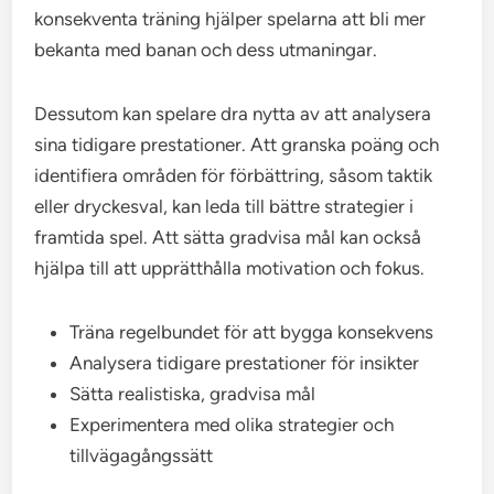
konsekventa träning hjälper spelarna att bli mer
bekanta med banan och dess utmaningar.
Dessutom kan spelare dra nytta av att analysera
sina tidigare prestationer. Att granska poäng och
identifiera områden för förbättring, såsom taktik
eller dryckesval, kan leda till bättre strategier i
framtida spel. Att sätta gradvisa mål kan också
hjälpa till att upprätthålla motivation och fokus.
Träna regelbundet för att bygga konsekvens
Analysera tidigare prestationer för insikter
Sätta realistiska, gradvisa mål
Experimentera med olika strategier och
tillvägagångssätt