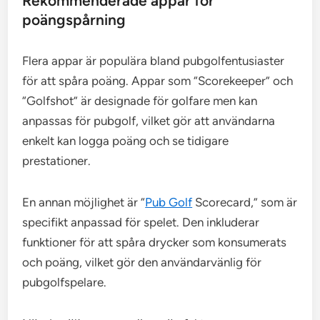
Rekommenderade appar för
poängspårning
Flera appar är populära bland pubgolfentusiaster
för att spåra poäng. Appar som “Scorekeeper” och
“Golfshot” är designade för golfare men kan
anpassas för pubgolf, vilket gör att användarna
enkelt kan logga poäng och se tidigare
prestationer.
En annan möjlighet är “
Pub Golf
Scorecard,” som är
specifikt anpassad för spelet. Den inkluderar
funktioner för att spåra drycker som konsumerats
och poäng, vilket gör den användarvänlig för
pubgolfspelare.