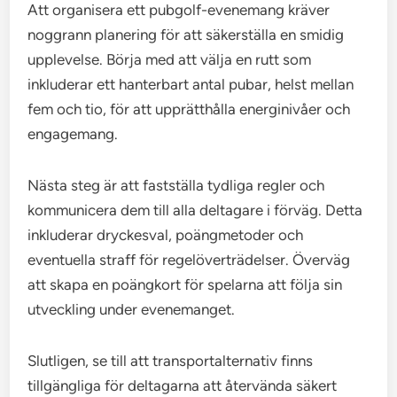
Att organisera ett pubgolf-evenemang kräver
noggrann planering för att säkerställa en smidig
upplevelse. Börja med att välja en rutt som
inkluderar ett hanterbart antal pubar, helst mellan
fem och tio, för att upprätthålla energinivåer och
engagemang.
Nästa steg är att fastställa tydliga regler och
kommunicera dem till alla deltagare i förväg. Detta
inkluderar dryckesval, poängmetoder och
eventuella straff för regelöverträdelser. Överväg
att skapa en poängkort för spelarna att följa sin
utveckling under evenemanget.
Slutligen, se till att transportalternativ finns
tillgängliga för deltagarna att återvända säkert