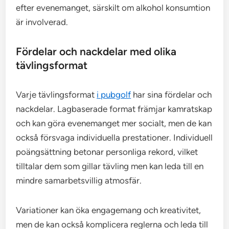
efter evenemanget, särskilt om alkohol konsumtion
är involverad.
Fördelar och nackdelar med olika
tävlingsformat
Varje tävlingsformat
i pubgolf
har sina fördelar och
nackdelar. Lagbaserade format främjar kamratskap
och kan göra evenemanget mer socialt, men de kan
också försvaga individuella prestationer. Individuell
poängsättning betonar personliga rekord, vilket
tilltalar dem som gillar tävling men kan leda till en
mindre samarbetsvillig atmosfär.
Variationer kan öka engagemang och kreativitet,
men de kan också komplicera reglerna och leda till